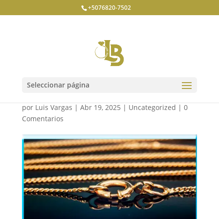
+5076820-7502
Reparación de Anillos y
Cadenas
Seleccionar página
por
Luis Vargas
|
Abr 19, 2025
|
Uncategorized
|
0
Comentarios