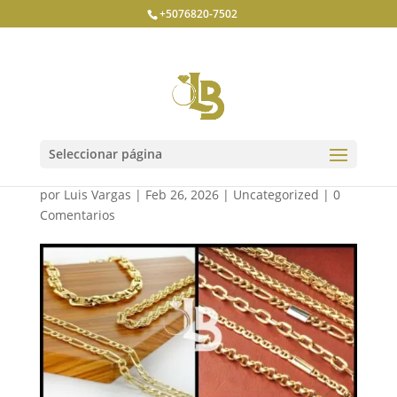
+5076820-7502
Cadena de oro 18k en
Panamá
Seleccionar página
por
Luis Vargas
|
Feb 26, 2026
|
Uncategorized
|
0
Comentarios